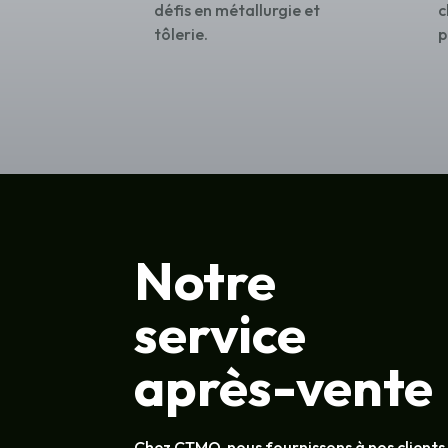
défis en métallurgie et
c
tôlerie.
p
Notre
service
après-vente
Chez CTMO, nous fournissons à nos clients