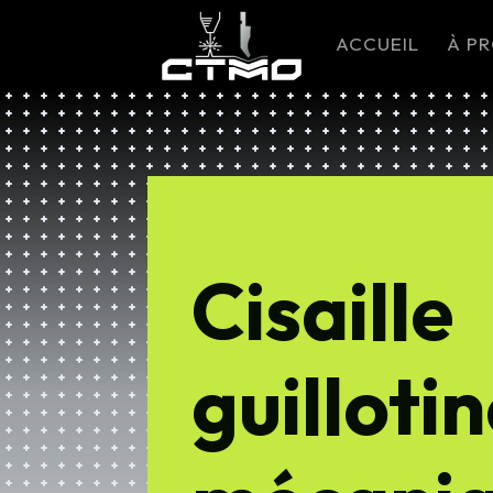
ACCUEIL
À P
Cisaille
guilloti