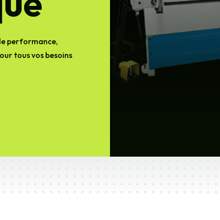
que
de performance,
our tous vos besoins