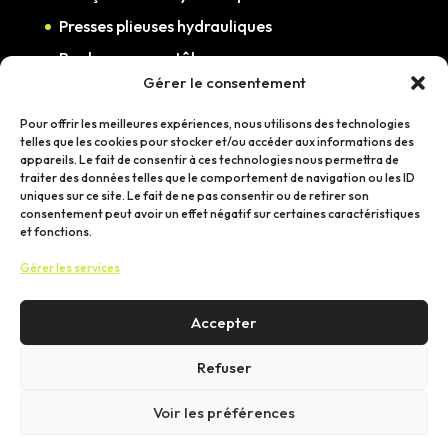
Presses plieuses hydrauliques
Rouleuses pour tôle
Gérer le consentement
Scies à ruban métal
Table de découpe plasma
Pour offrir les meilleures expériences, nous utilisons des technologies
telles que les cookies pour stocker et/ou accéder aux informations des
appareils. Le fait de consentir à ces technologies nous permettra de
traiter des données telles que le comportement de navigation ou les ID
Marques
uniques sur ce site. Le fait de ne pas consentir ou de retirer son
consentement peut avoir un effet négatif sur certaines caractéristiques
G Weike
et fonctions.
Imet
Gérer les services
NedMach
Accepter
INANLAR
Refuser
Voir les préférences