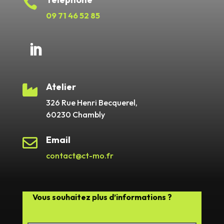

09 71 46 52 85
Atelier

326 Rue Henri Becquerel,
60230 Chambly
Email

contact@ct-mo.fr
Vous souhaitez plus d’informations ?