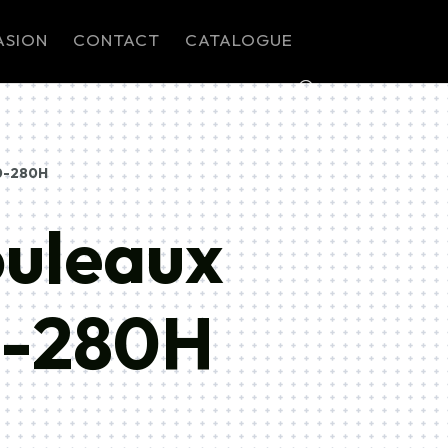
ASION
CONTACT
CATALOGUE
0-280H
ouleaux
0-280H