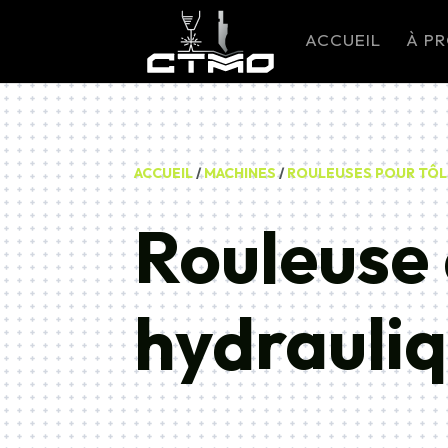
ACCUEIL
À P
ACCUEIL
/
MACHINES
/
ROULEUSES POUR TÔL
Rouleuse 
hydrauli