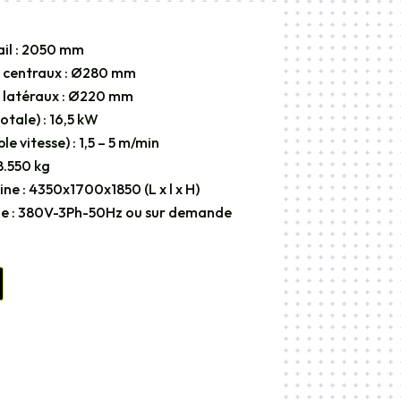
ail : 2050 mm
 centraux : Ø280 mm
 latéraux : Ø220 mm
otale) : 16,5 kW
le vitesse) : 1,5 – 5 m/min
8.550 kg
ne : 4350x1700x1850 (L x l x H)
ue : 380V-3Ph-50Hz ou sur demande