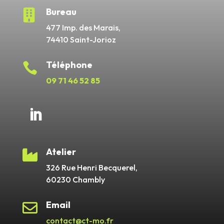
Bureau

477 Imp. des Marais,
74410 Saint-Jorioz
Téléphone

09 71 46 52 85
Atelier

326 Rue Henri Becquerel,
60230 Chambly
Email

contact@ct-mo.fr