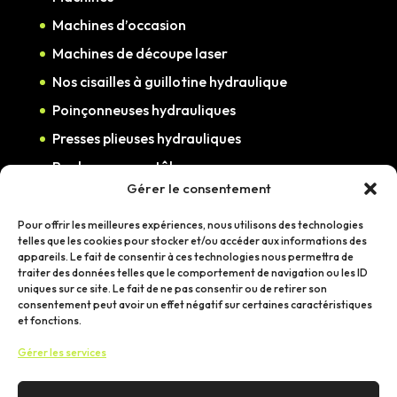
Machines d’occasion
Machines de découpe laser
Nos cisailles à guillotine hydraulique
Poinçonneuses hydrauliques
Presses plieuses hydrauliques
Rouleuses pour tôle
Gérer le consentement
Scies à ruban métal
Table de découpe plasma
Pour offrir les meilleures expériences, nous utilisons des technologies
telles que les cookies pour stocker et/ou accéder aux informations des
appareils. Le fait de consentir à ces technologies nous permettra de
traiter des données telles que le comportement de navigation ou les ID
Marques
uniques sur ce site. Le fait de ne pas consentir ou de retirer son
consentement peut avoir un effet négatif sur certaines caractéristiques
G Weike
et fonctions.
Imet
Gérer les services
NedMach